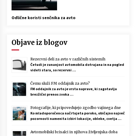
Odlične koristi senčnika za avto
Objave iz blogov
Rezervni deli za avto v različnih sistemih
Četudi je zunanjost avtomobila dotrajana in na pogled
videti stara, so rezervni …
Čemu služi FM oddajnik za avto?
FM oddajnik za avto je vrsta naprave, ki zagotavlja
brezžični prenos zvoka …
Fotografije, ki pripovedujejo zgodbo vajinega dne
Ko mladoporočenca načrtujeta poroko, običajno največ
pozornosti namenita izbiri lokacije, obleke, cvetja …
Avtomobilski brisalci in njihova življenjska doba