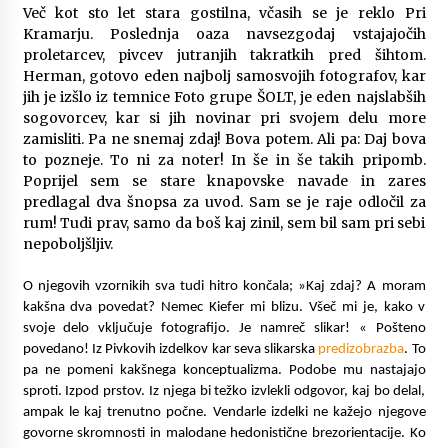
Več kot sto let stara gostilna, včasih se je reklo Pri
Ključne lastnosti električnih agregatov, ki jih je
Kramarju. Poslednja oaza navsezgodaj vstajajočih
dobro poznati pred nakupom
proletarcev, pivcev jutranjih takratkih pred šihtom.
6 months ago
Herman, gotovo eden najbolj samosvojih fotografov, kar
jih je izšlo iz temnice Foto grupe ŠOLT, je eden najslabših
Infrardeče ogrevanje in njegova varnost
sogovorcev, kar si jih novinar pri svojem delu more
6 months ago
zamisliti. Pa ne snemaj zdaj! Bova potem. Ali pa: Daj bova
to pozneje. To ni za noter! In še in še takih pripomb.
Poprijel sem se stare knapovske navade in zares
predlagal dva šnopsa za uvod. Sam se je raje odločil za
Kaj morate vedeti o ileostomi?
rum! Tudi prav, samo da boš kaj zinil, sem bil sam pri sebi
7 months ago
nepoboljšljiv.
O njegovih vzornikih sva tudi hitro končala; »Kaj zdaj? A moram
Komu lahko pomaga dober psihoterapevt?
kakšna dva povedat? Nemec Kiefer mi blizu. Všeč mi je, kako v
7 months ago
svoje delo vključuje fotografijo. Je namreč slikar! « Pošteno
povedano! Iz Pivkovih izdelkov kar seva slikarska
predizobrazba
. To
pa ne pomeni kakšnega konceptualizma. Podobe mu nastajajo
Za kaj se uporablja sponka za denar?
sproti. Izpod prstov. Iz njega bi težko izvlekli odgovor, kaj bo delal,
7 months ago
ampak le kaj trenutno počne. Vendarle izdelki ne kažejo njegove
govorne skromnosti in malodane hedonistične brezorientacije. Ko