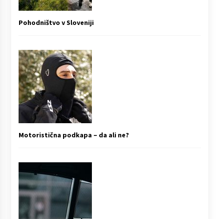
Pohodništvo v Sloveniji
Motoristična podkapa – da ali ne?