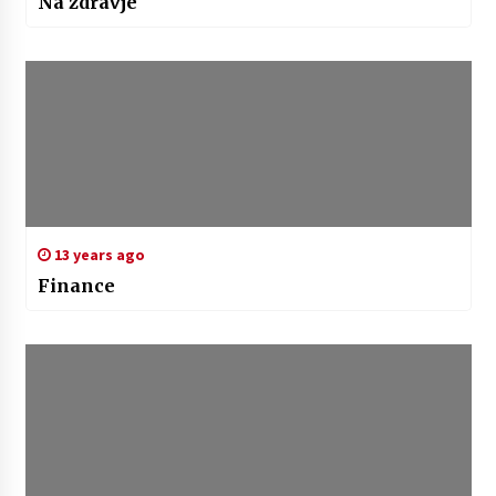
Na zdravje
13 years ago
Finance