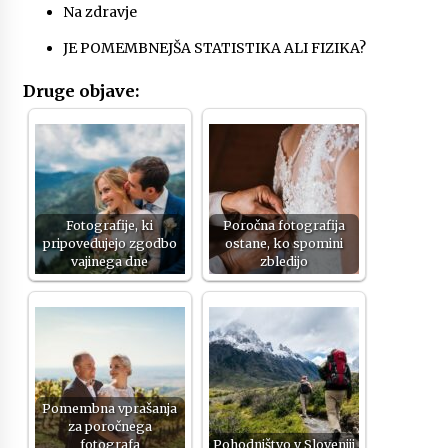
Na zdravje
JE POMEMBNEJŠA STATISTIKA ALI FIZIKA?
Druge objave:
Fotografije, ki
Poročna fotografija
pripovedujejo zgodbo
ostane, ko spomini
vajinega dne
zbledijo
Pomembna vprašanja
za poročnega
fotografa
Pohodništvo v Sloveniji