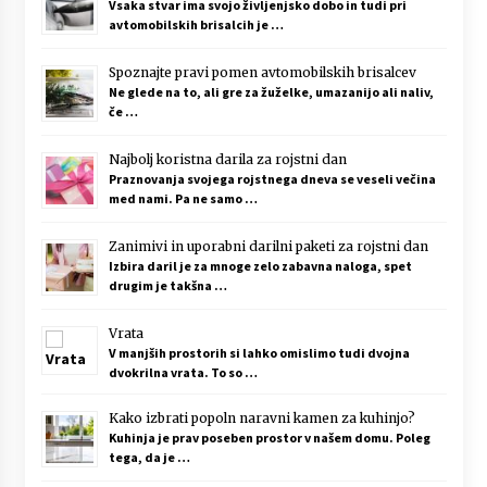
Vsaka stvar ima svojo življenjsko dobo in tudi pri
avtomobilskih brisalcih je …
Spoznajte pravi pomen avtomobilskih brisalcev
Ne glede na to, ali gre za žuželke, umazanijo ali naliv,
če …
Najbolj koristna darila za rojstni dan
Praznovanja svojega rojstnega dneva se veseli večina
med nami. Pa ne samo …
Zanimivi in uporabni darilni paketi za rojstni dan
Izbira daril je za mnoge zelo zabavna naloga, spet
drugim je takšna …
Vrata
V manjših prostorih si lahko omislimo tudi dvojna
dvokrilna vrata. To so …
Kako izbrati popoln naravni kamen za kuhinjo?
Kuhinja je prav poseben prostor v našem domu. Poleg
tega, da je …