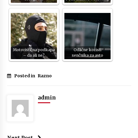
Motoristična podkapa
Odlične koristi
– da ali ne?
senčnika za avto
Posted in
Razno
admin
Next Post