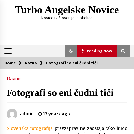
Skip
Turbo Angelske Novice
to
content
Novice iz Slovenije in okolice
Trending Now
Home
Razno
Fotografi so eni čudni tiči
Trending Now
Razno
Čemu služi FM oddajnik za avto?
Fotografi so eni čudni tiči
1 week ago
Fotografije, ki pripovedujejo zgodbo vajinega
admin
13 years ago
dne
4 weeks ago
Slovenska fotografija
pravzaprav ne zaostaja tako hudo