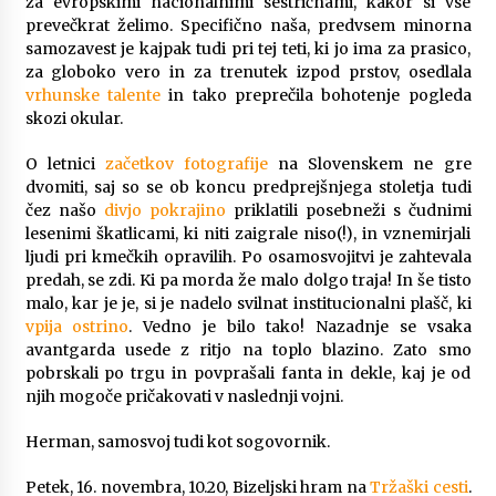
za evropskimi nacionalnimi sestričnami, kakor si vse
Zanimivi in uporabni darilni paketi za rojstni
prevečkrat želimo. Specifično naša, predvsem minorna
dan
samozavest je kajpak tudi pri tej teti, ki jo ima za prasico,
3 months ago
za globoko vero in za trenutek izpod prstov, osedlala
vrhunske talente
in tako preprečila bohotenje pogleda
skozi okular.
Spoznajte pravi pomen avtomobilskih brisalcev
3 months ago
O letnici
začetkov fotografije
na Slovenskem ne gre
dvomiti, saj so se ob koncu predprejšnjega stoletja tudi
čez našo
divjo pokrajino
priklatili posebneži s čudnimi
Kako izbrati popoln naravni kamen za kuhinjo?
lesenimi škatlicami, ki niti zaigrale niso(!), in vznemirjali
3 months ago
ljudi pri kmečkih opravilih. Po osamosvojitvi je zahtevala
predah, se zdi. Ki pa morda že malo dolgo traja! In še tisto
malo, kar je je, si je nadelo svilnat institucionalni plašč, ki
Delovanje DPF filtra za avto in kaj storiti, ko
vpija ostrino
. Vedno je bilo tako! Nazadnje se vsaka
odpove
avantgarda usede z ritjo na toplo blazino. Zato smo
4 months ago
pobrskali po trgu in povprašali fanta in dekle, kaj je od
njih mogoče pričakovati v naslednji vojni.
Različne vrste strešnih nosilcev za avto in
njihove prednosti
Herman, samosvoj tudi kot sogovornik.
5 months ago
Petek, 16. novembra, 10.20, Bizeljski hram na
Tržaški cesti
.