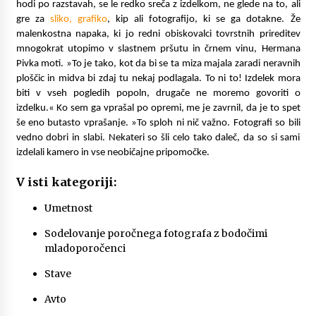
hodi po razstavah, se le redko sreča z izdelkom, ne glede na to, ali
gre za
sliko, grafiko
, kip ali fotografijo, ki se ga dotakne. Že
malenkostna napaka, ki jo redni obiskovalci tovrstnih prireditev
mnogokrat utopimo v slastnem pršutu in črnem vinu, Hermana
Pivka moti. »To je tako, kot da bi se ta miza majala zaradi neravnih
ploščic in midva bi zdaj tu nekaj podlagala. To ni to! Izdelek mora
biti v vseh pogledih popoln, drugače ne moremo govoriti o
izdelku.« Ko sem ga vprašal po opremi, me je zavrnil, da je to spet
še eno butasto vprašanje. »To sploh ni nič važno. Fotografi so bili
vedno dobri in slabi. Nekateri so šli celo tako daleč, da so si sami
izdelali kamero in vse neobičajne pripomočke.
V isti kategoriji:
Umetnost
Sodelovanje poročnega fotografa z bodočimi
mladoporočenci
Stave
Avto