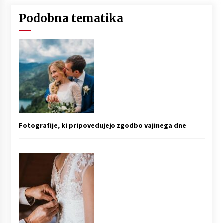
Podobna tematika
Fotografije, ki pripovedujejo zgodbo vajinega dne