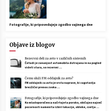
Fotografije, ki pripovedujejo zgodbo vajinega dne
Objave iz blogov
Rezervni deli za avto v različnih sistemih
Četudi je zunanjost avtomobila dotrajana in na pogled
videti stara, so rezervni …
Čemu služi FM oddajnik za avto?
FM oddajnik za avto je vrsta naprave, ki zagotavlja
brezžični prenos zvoka …
Fotografije, ki pripovedujejo zgodbo vajinega dne
Ko mladoporočenca načrtujeta poroko, običajno največ
pozornosti namenita izbiri lokacije, obleke, cvetja …