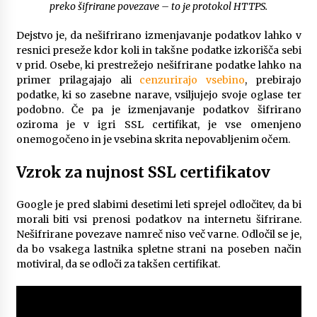
preko šifrirane povezave – to je protokol HTTPS.
Dejstvo je, da nešifrirano izmenjavanje podatkov lahko v
resnici preseže kdor koli in takšne podatke izkorišča sebi
v prid. Osebe, ki prestrežejo nešifrirane podatke lahko na
primer prilagajajo ali
cenzurirajo vsebino
, prebirajo
podatke, ki so zasebne narave, vsiljujejo svoje oglase ter
podobno. Če pa je izmenjavanje podatkov šifrirano
oziroma je v igri SSL certifikat, je vse omenjeno
onemogočeno in je vsebina skrita nepovabljenim očem.
Vzrok za nujnost SSL certifikatov
Google je pred slabimi desetimi leti sprejel odločitev, da bi
morali biti vsi prenosi podatkov na internetu šifrirane.
Nešifrirane povezave namreč niso več varne. Odločil se je,
da bo vsakega lastnika spletne strani na poseben način
motiviral, da se odloči za takšen certifikat.