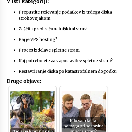
V isti kategoriji:
Prepustite reševanje podatkov iz trdega diska
strokovnjakom
Zaščita pred računalniškimi virusi
Kaj je VPS hosting?
Proces izdelave spletne strani
Kaj potrebujete za vzpostavitev spletne strani?
Restavriranje diska po katastrofalnem dogodku
Druge objave:
Kdo vam lahko
pomaga pri postavitvi
Nadležni klopi pri psih
spletne strani?