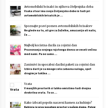
Avtomobilski brisalci in njihova življenjska doba
Vsaka stvar ima svojo življenjsko dobo in tudi pri
avtomobilskih brisalcih je …
Spoznajte pravi pomen avtomobilskih brisalcev
Ne glede na to, ali gre za žuželke, umazanijo ali naliv,
če …
Najbolj koristna darila za rojstni dan
Praznovanja svojega rojstnega dneva se veseli večina
med nami. Pa ne samo …
Zanimivi in uporabni darilni paketi za rojstni dan
Izbira daril je za mnoge zelo zabavna naloga, spet
drugim je takšna …
Vrata
V manjših prostorih si lahko omislimo tudi dvojna
dvokrilna vrata. To so …
Kako izbrati popoln naravni kamen za kuhinjo?
Kuhinja je prav poseben prostor v našem domu. Poleg