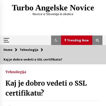
Skip
Turbo Angelske Novice
to
content
Novice iz Slovenije in okolice
Trending Now
Home
Tehnologija
Trending Now
Kaj je dobro vedeti o SSL certifikatu?
Čemu služi FM oddajnik za avto?
Tehnologija
1 week ago
Kaj je dobro vedeti o SSL
Fotografije, ki pripovedujejo zgodbo vajinega
certifikatu?
dne
4 weeks ago