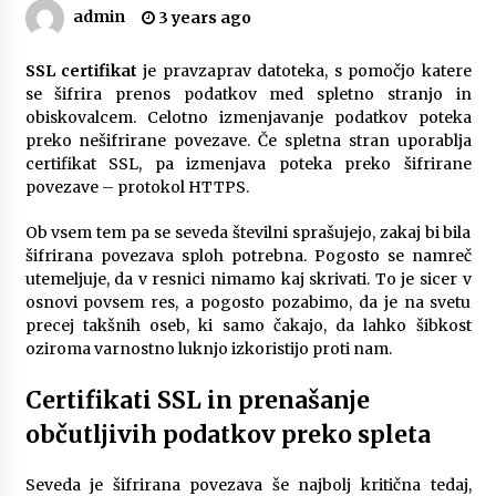
admin
3 years ago
Zanimivi in uporabni darilni paketi za rojstni
dan
3 months ago
SSL certifikat
je pravzaprav datoteka, s pomočjo katere
se šifrira prenos podatkov med spletno stranjo in
obiskovalcem. Celotno izmenjavanje podatkov poteka
Spoznajte pravi pomen avtomobilskih brisalcev
preko nešifrirane povezave. Če spletna stran uporablja
3 months ago
certifikat SSL, pa izmenjava poteka preko šifrirane
povezave – protokol HTTPS.
Kako izbrati popoln naravni kamen za kuhinjo?
Ob vsem tem pa se seveda številni sprašujejo, zakaj bi bila
3 months ago
šifrirana povezava sploh potrebna. Pogosto se namreč
utemeljuje, da v resnici nimamo kaj skrivati. To je sicer v
osnovi povsem res, a pogosto pozabimo, da je na svetu
Delovanje DPF filtra za avto in kaj storiti, ko
precej takšnih oseb, ki samo čakajo, da lahko šibkost
odpove
oziroma varnostno luknjo izkoristijo proti nam.
4 months ago
Certifikati SSL in prenašanje
Različne vrste strešnih nosilcev za avto in
občutljivih podatkov preko spleta
njihove prednosti
5 months ago
Seveda je šifrirana povezava še najbolj kritična tedaj,