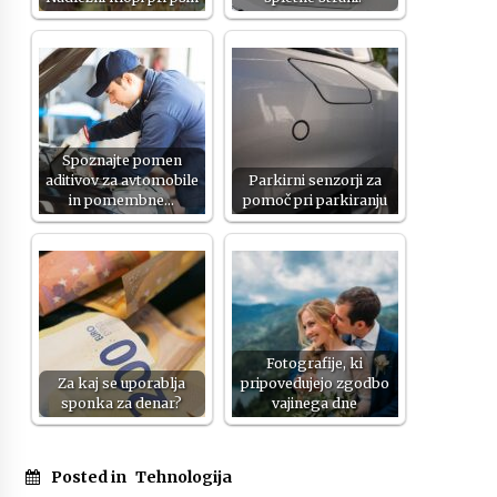
Spoznajte pomen
aditivov za avtomobile
Parkirni senzorji za
in pomembne…
pomoč pri parkiranju
Fotografije, ki
Za kaj se uporablja
pripovedujejo zgodbo
sponka za denar?
vajinega dne
Posted in
Tehnologija