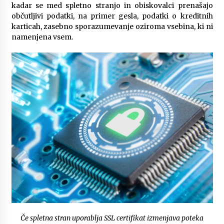
kadar se med spletno stranjo in obiskovalci prenašajo
Ključne lastnosti električnih agregatov, ki jih je
občutljivi podatki, na primer gesla, podatki o kreditnih
dobro poznati pred nakupom
karticah, zasebno sporazumevanje oziroma vsebina, ki ni
6 months ago
namenjena vsem.
Infrardeče ogrevanje in njegova varnost
6 months ago
Kaj morate vedeti o ileostomi?
7 months ago
Komu lahko pomaga dober psihoterapevt?
7 months ago
Za kaj se uporablja sponka za denar?
7 months ago
Če spletna stran uporablja SSL certifikat izmenjava poteka