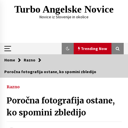
Skip
Turbo Angelske Novice
to
content
Novice iz Slovenije in okolice
Trending Now
Home
Razno
Trending Now
Poročna fotografija ostane, ko spomini zbledijo
Čemu služi FM oddajnik za avto?
Razno
1 week ago
Poročna fotografija ostane,
Fotografije, ki pripovedujejo zgodbo vajinega
ko spomini zbledijo
dne
4 weeks ago