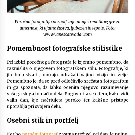
Ključne lastnosti električnih agregatov, ki jih je
dobro poznati pred nakupom
6 months ago
Poročna fotografija ni zgolj zajemanje trenutkov; gre za
umetnost, ki ujame čustva, ljubezen in lepoto. Foto:
www.vanessativadar.com
Infrardeče ogrevanje in njegova varnost
6 months ago
Pomembnost fotografske stilistike
Pri izbiri poročnega fotografa je izjemno pomembno, da
Kaj morate vedeti o ileostomi?
razmislita o njegovem fotografskem stilu. Fotografije, ki
7 months ago
jih bo ustvaril, morajo odražati vajino vizijo in želje.
Pomembno je, da se pred odločitvijo srečata s fotografom
in ga spoznata, da lahko ocenita njegovo razumevanje
Komu lahko pomaga dober psihoterapevt?
vašega sloga in način dela. Pogovorita se o tem, kako vidi
7 months ago
vajin dan, kje načrtujeta poroko ter kakšne pristope
uporablja pri svojem delu.
Za kaj se uporablja sponka za denar?
Osebni stik in portfelj
7 months ago
Ker bo
poročni fotograf
z vama preživel cel dan, je nujno,