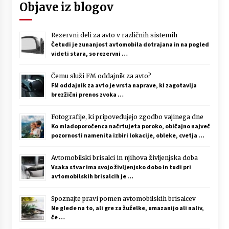
Objave iz blogov
Rezervni deli za avto v različnih sistemih
Četudi je zunanjost avtomobila dotrajana in na pogled
videti stara, so rezervni …
Čemu služi FM oddajnik za avto?
FM oddajnik za avto je vrsta naprave, ki zagotavlja
brezžični prenos zvoka …
Fotografije, ki pripovedujejo zgodbo vajinega dne
Ko mladoporočenca načrtujeta poroko, običajno največ
pozornosti namenita izbiri lokacije, obleke, cvetja …
Avtomobilski brisalci in njihova življenjska doba
Vsaka stvar ima svojo življenjsko dobo in tudi pri
avtomobilskih brisalcih je …
Spoznajte pravi pomen avtomobilskih brisalcev
Ne glede na to, ali gre za žuželke, umazanijo ali naliv,
če …