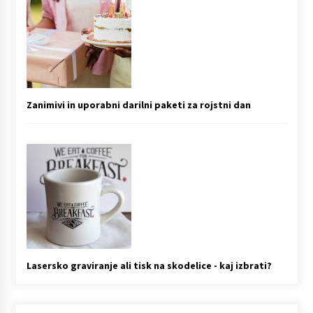
Zanimivi in uporabni darilni paketi za rojstni dan
Lasersko graviranje ali tisk na skodelice - kaj izbrati?