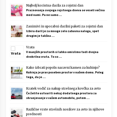
Najbolj koristna darila za rojstni dan
Praznovanja svojega rojstnega dneva se veseli večina
med nami. Pa ne samo …
Zanimivi in uporabni darilni paketi za rojstni dan
Izbira daril je za mnoge zelo zabavna naloga, spet
drugim je takšna …
Vrata
V manjših prostorih si lahko omislimo tudi dvojna
dvokrilna vrata. To so …
Kako izbrati popoln naravni kamen za kuhinjo?
Kuhinja je prav poseben prostor v našem domu. Poleg
tega, da je …
Kratek vodič za nakup strešnega kovčka za avto
Če želite ustvariti nekaj dodatnega prostora za
shranjevanje v vašem avtomobilu, potem …
Različne vrste strešnih nosilcev za avto in njihove
prednosti