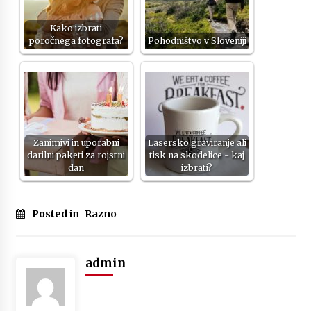
Kako izbrati
poročnega fotografa?
Pohodništvo v Sloveniji
Zanimivi in uporabni
Lasersko graviranje ali
darilni paketi za rojstni
tisk na skodelice - kaj
dan
izbrati?
Posted in
Razno
admin