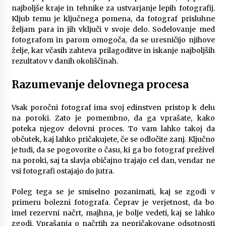
najboljše kraje in tehnike za ustvarjanje lepih fotografij.
Kljub temu je ključnega pomena, da fotograf prisluhne
željam para in jih vključi v svoje delo. Sodelovanje med
fotografom in parom omogoča, da se uresničijo njihove
želje, kar včasih zahteva prilagoditve in iskanje najboljših
rezultatov v danih okoliščinah.
Razumevanje delovnega procesa
Vsak poročni fotograf ima svoj edinstven pristop k delu
na poroki. Zato je pomembno, da ga vprašate, kako
poteka njegov delovni proces. To vam lahko takoj da
občutek, kaj lahko pričakujete, če se odločite zanj. Ključno
je tudi, da se pogovorite o času, ki ga bo fotograf preživel
na poroki, saj ta slavja običajno trajajo cel dan, vendar ne
vsi fotografi ostajajo do jutra.
Poleg tega se je smiselno pozanimati, kaj se zgodi v
primeru bolezni fotografa. Čeprav je verjetnost, da bo
imel rezervni načrt, majhna, je bolje vedeti, kaj se lahko
zgodi. Vprašanja o načrtih za nepričakovane odsotnosti