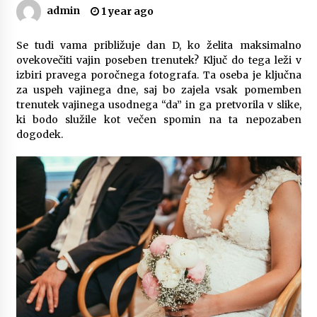
admin
1 year ago
Zanimivi in uporabni darilni paketi za rojstni
dan
3 months ago
Se tudi vama približuje dan D, ko želita maksimalno
ovekovečiti vajin poseben trenutek? Ključ do tega leži v
izbiri pravega poročnega fotografa. Ta oseba je ključna
Spoznajte pravi pomen avtomobilskih brisalcev
za uspeh vajinega dne, saj bo zajela vsak pomemben
3 months ago
trenutek vajinega usodnega “da” in ga pretvorila v slike,
ki bodo služile kot večen spomin na ta nepozaben
dogodek.
Kako izbrati popoln naravni kamen za kuhinjo?
4 months ago
Delovanje DPF filtra za avto in kaj storiti, ko
odpove
4 months ago
Različne vrste strešnih nosilcev za avto in
njihove prednosti
5 months ago