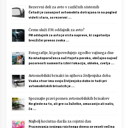
Rezervni deli za avto v različnih sistemih
Četudi je zunanjost avtomobila dotrajana in na pogled
videti stara, so rezervni …
Čemu služi FM oddajnik za avto?
FM oddajnik za avto je vrsta naprave, ki zagotavlja
brezžični prenos zvoka …
Fotografije, ki pripovedujejo zgodbo vajinega dne
Ko mladoporočenca načrtujeta poroko, običajno največ
pozornosti namenita izbiri lokacije, obleke, cvetja …
Avtomobilski brisalci in njihova življenjska doba
Vsaka stvar ima svojo življenjsko dobo in tudi pri
avtomobilskih brisalcih je …
Spoznajte pravi pomen avtomobilskih brisalcev
Ne glede na to, ali gre za žuželke, umazanijo ali naliv,
če …
Najbolj koristna darila za rojstni dan
Praznovanja svojega rojstnega dneva se veseli večina