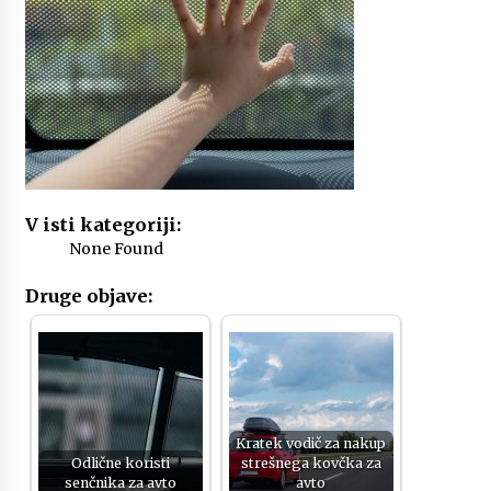
Zanimivi in uporabni darilni paketi za rojstni
dan
3 months ago
Spoznajte pravi pomen avtomobilskih brisalcev
3 months ago
Kako izbrati popoln naravni kamen za kuhinjo?
V isti kategoriji:
4 months ago
None Found
Druge objave:
Delovanje DPF filtra za avto in kaj storiti, ko
odpove
4 months ago
Različne vrste strešnih nosilcev za avto in
njihove prednosti
Kratek vodič za nakup
5 months ago
Odlične koristi
strešnega kovčka za
senčnika za avto
avto