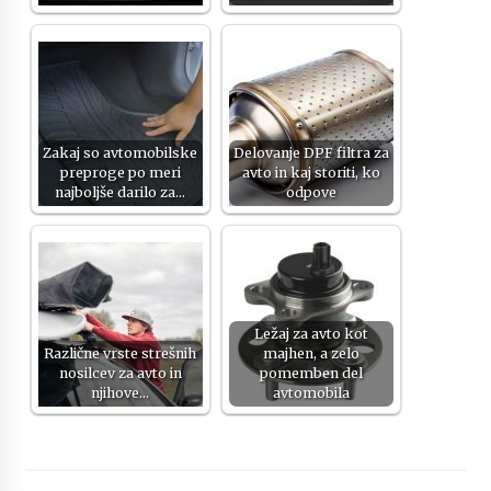
Ključne lastnosti električnih agregatov, ki jih je
dobro poznati pred nakupom
6 months ago
Infrardeče ogrevanje in njegova varnost
6 months ago
Zakaj so avtomobilske
Delovanje DPF filtra za
preproge po meri
avto in kaj storiti, ko
najboljše darilo za…
odpove
Kaj morate vedeti o ileostomi?
7 months ago
Komu lahko pomaga dober psihoterapevt?
Ležaj za avto kot
7 months ago
Različne vrste strešnih
majhen, a zelo
nosilcev za avto in
pomemben del
njihove…
avtomobila
Za kaj se uporablja sponka za denar?
7 months ago