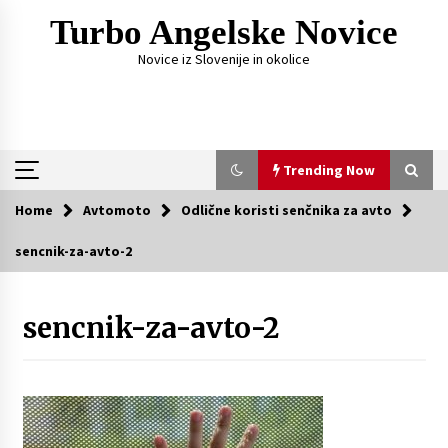
Skip
Turbo Angelske Novice
to
content
Novice iz Slovenije in okolice
Trending Now
Home
Avtomoto
Odlične koristi senčnika za avto
Trending Now
sencnik-za-avto-2
Čemu služi FM oddajnik za avto?
1 week ago
sencnik-za-avto-2
Fotografije, ki pripovedujejo zgodbo vajinega
dne
4 weeks ago