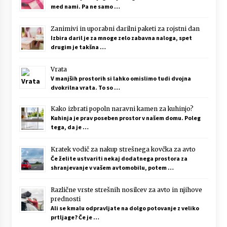
med nami. Pa ne samo …
Zanimivi in uporabni darilni paketi za rojstni dan
Izbira daril je za mnoge zelo zabavna naloga, spet
drugim je takšna …
Vrata
V manjših prostorih si lahko omislimo tudi dvojna
dvokrilna vrata. To so …
Kako izbrati popoln naravni kamen za kuhinjo?
Kuhinja je prav poseben prostor v našem domu. Poleg
tega, da je …
Kratek vodič za nakup strešnega kovčka za avto
Če želite ustvariti nekaj dodatnega prostora za
shranjevanje v vašem avtomobilu, potem …
Različne vrste strešnih nosilcev za avto in njihove
prednosti
Ali se kmalu odpravljate na dolgo potovanje z veliko
prtljage? Če je …