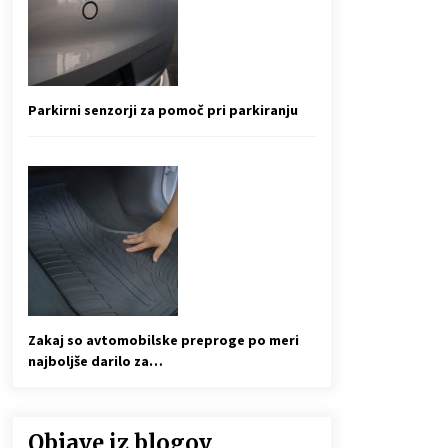
Parkirni senzorji za pomoč pri parkiranju
Zakaj so avtomobilske preproge po meri
najboljše darilo za…
Objave iz blogov