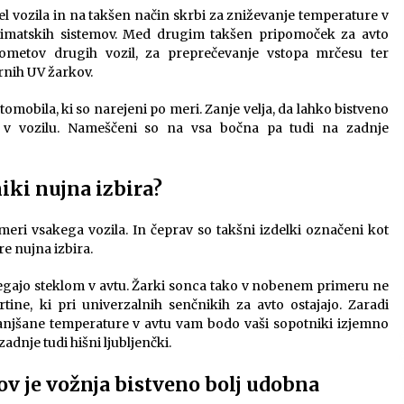
4 months ago
el vozila in na takšen način skrbi za zniževanje temperature v
limatskih sistemov. Med drugim takšen pripomoček za avto
Ključne lastnosti električnih
rometov drugih vozil, za preprečevanje vstopa mrčesu ter
agregatov, ki jih je dobro poznati
rnih UV žarkov.
pred nakupom
6 months ago
omobila, ki so narejeni po meri. Zanje velja, da lahko bistveno
v v vozilu. Nameščeni so na vsa bočna pa tudi na zadnje
Komu lahko pomaga dober
psihoterapevt?
7 months ago
iki nujna izbira?
 meri vsakega vozila. In čeprav so takšni izdelki označeni kot
e nujna izbira.
egajo steklom v avtu. Žarki sonca tako v nobenem primeru ne
rtine, ki pri univerzalnih senčnikih za avto ostajajo. Zaradi
anjšane temperature v avtu vam bodo vaši sopotniki izjemno
zadnje tudi hišni ljubljenčki.
v je vožnja bistveno bolj udobna