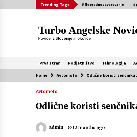
Skip
Trending Tags
# Nezgodno zavarovanje
# 
to
content
Turbo Angelske Novi
Novice iz Slovenije in okolice
Prva stran
Podjetništvo
Tehnologija
A
Home
Avtomoto
Odlične koristi senčnika 
Trending Now
Avtomoto
Čemu služi FM oddajnik za avto?
Odlične koristi senčnik
2 weeks ago
Spoznajte pravi pomen
admin
12 months ago
avtomobilskih brisalcev