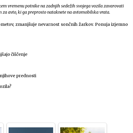
 v takem vremenu potnike na zadnjih sedežih svojega vozila zavarovati
 za avto, ki ga preprosto nataknete na avtomobilska vrata.
rometov, zmanjšuje nevarnost sončnih žarkov. Ponuja izjemno
šajo čiščenje
n njihove prednosti
ozila?