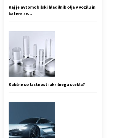
Kaj je avtomobilski hladilnik olja v vozilu in
katere se…
Kakšne so lastnosti akrilnega stekla?