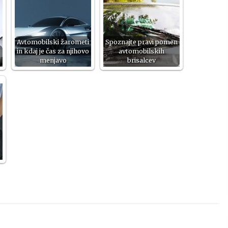
Avtomobilski žarometi
Spoznajte pravi pomen
in kdaj je čas za njihovo
avtomobilskih
menjavo
brisalcev
e