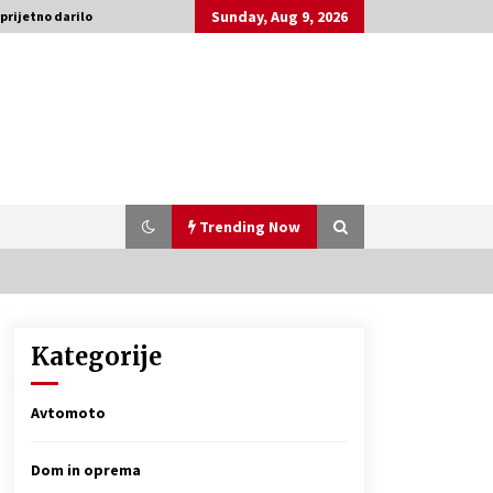
Sunday, Aug 9, 2026
 prijetno darilo
Trending Now
Kategorije
Zanimivi in uporabni darilni paketi
za rojstni dan
3 months ago
Avtomoto
Delovanje DPF filtra za avto in kaj
Dom in oprema
storiti, ko odpove