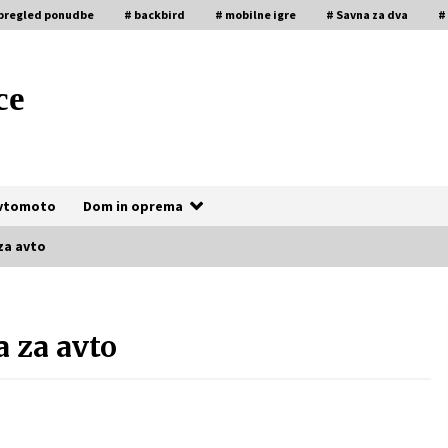
pregled ponudbe
# backbird
# mobilne igre
# Savna za dva
#
ce
vtomoto
Dom in oprema
za avto
Fotografije, ki pripovedujejo
zgodbo vajinega dne
a za avto
4 weeks ago
Kako izbrati popoln naravni kamen
za kuhinjo?