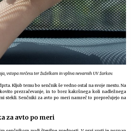
nja, vstopa mrčesu ter žuželkam in vpliva nevarnih
UV žarkov
.
dprta. Kljub temu bo senčnik še vedno ostal na svoje mestu. Na
kovito prezračevanje, in to brez kakršnega koli nadležnega
imi stekli. Senčniki za avto po meri namreč to preprečujejo na
a za avto po meri
 senčnikom nudi številne prednosti. V prvi vrsti je poznan