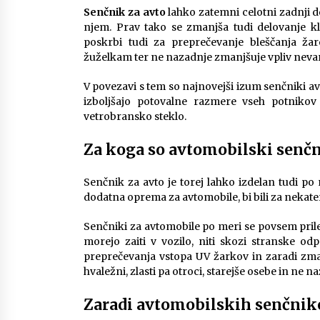
3 months ago
Senčnik za avto
lahko zatemni celotni zadnji d
njem. Prav tako se zmanjša tudi delovanje k
Različne vrste strešnih nosilcev za
poskrbi tudi za preprečevanje bleščanja ža
avto in njihove prednosti
žuželkam ter ne nazadnje zmanjšuje vpliv neva
5 months ago
V povezavi s tem so najnovejši izum senčniki avt
izboljšajo potovalne razmere vseh potniko
Kaj morate vedeti o ileostomi?
vetrobransko steklo.
7 months ago
Za koga so avtomobilski senčn
Senčnik za avto je torej lahko izdelan tudi po
dodatna oprema za avtomobile, bi bili za nekater
Senčniki za avtomobile po meri se povsem pril
morejo zaiti v vozilo, niti skozi stranske odp
preprečevanja vstopa UV žarkov in zaradi zm
hvaležni, zlasti pa otroci, starejše osebe in ne na
Zaradi avtomobilskih senčniko