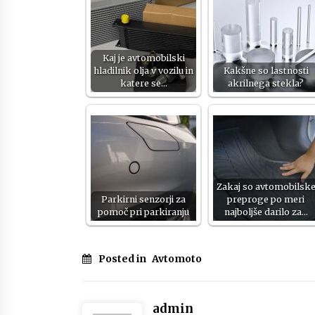
Kaj je avtomobilski
hladilnik olja v vozilu in
Kakšne so lastnosti
katere se…
akrilnega stekla?
Zakaj so avtomobilsk
Parkirni senzorji za
preproge po meri
pomoč pri parkiranju
najboljše darilo za…
Posted in
Avtomoto
admin