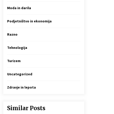
4 months ago
Moda in darila
Infrardeče ogrevanje in njegova
varnost
Podjetništvo in ekonomija
6 months ago
Razno
Za kaj se uporablja sponka za denar?
7 months ago
Tehnologija
Turizem
Uncategorized
Zdravje in lepota
Similar Posts