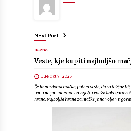
Next Post
Razno
Veste, kje kupiti najboljšo ma
Tue Oct 7 , 2025
Če imate doma mačko, potem veste, da so takšne hišn
temu pa jim moramo omogočiti enako kakovostno življ
hrane. Najboljša hrana za mačke je na voljo v trgovi