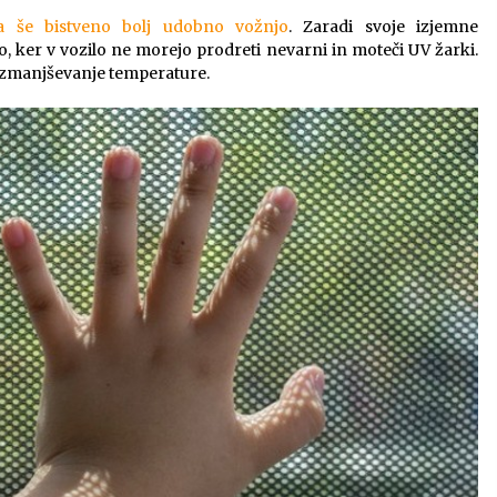
a še bistveno bolj udobno vožnjo
. Zaradi svoje izjemne
, ker v vozilo ne morejo prodreti nevarni in moteči UV žarki.
a zmanjševanje temperature.