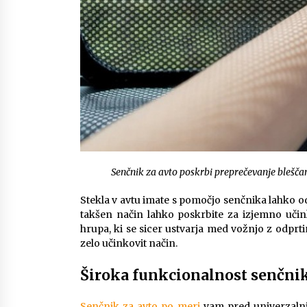
Senčnik za avto poskrbi preprečevanje blešča
Stekla v avtu imate s pomočjo senčnika lahko o
takšen način lahko poskrbite za izjemno učin
hrupa, ki se sicer ustvarja med vožnjo z odprt
zelo učinkovit način.
Široka funkcionalnost senčnik
Senčnik za avto po meri
vam pred univerzalnim