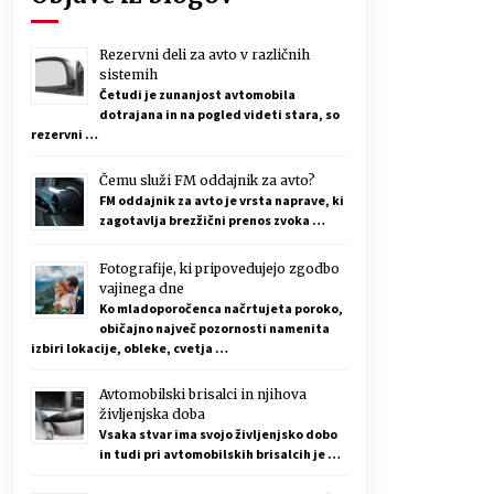
Rezervni deli za avto v različnih
sistemih
Četudi je zunanjost avtomobila
dotrajana in na pogled videti stara, so
rezervni …
Čemu služi FM oddajnik za avto?
FM oddajnik za avto je vrsta naprave, ki
zagotavlja brezžični prenos zvoka …
Fotografije, ki pripovedujejo zgodbo
vajinega dne
Ko mladoporočenca načrtujeta poroko,
običajno največ pozornosti namenita
izbiri lokacije, obleke, cvetja …
Avtomobilski brisalci in njihova
življenjska doba
Vsaka stvar ima svojo življenjsko dobo
in tudi pri avtomobilskih brisalcih je …