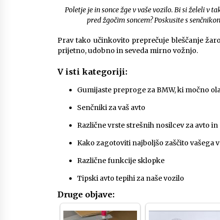
Poletje je in sonce žge v vaše vozilo. Bi si želeli
pred žgočim soncem? Poskusite s senčnikom
Prav tako učinkovito preprečuje bleščanje ža
prijetno, udobno in seveda mirno vožnjo.
V isti kategoriji:
Gumijaste preproge za BMW, ki močno olaj
Senčniki za vaš avto
Različne vrste strešnih nosilcev za avto i
Kako zagotoviti najboljšo zaščito vašega v
Različne funkcije sklopke
Tipski avto tepihi za naše vozilo
Druge objave: