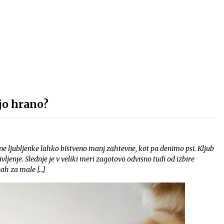
čjo hrano?
e ljubljenke lahko bistveno manj zahtevne, kot pa denimo psi. Kljub
enje. Slednje je v veliki meri zagotovo odvisno tudi od izbire
nah za male […]