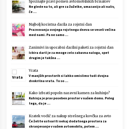
Spoznajte pravi pomen avtomobilskih brisalcev
Ne glede na to, ali gre za žuželke, umazanijo ali naliv,
če …
Najbolj koristna darila za rojstni dan
Praznovanja svojega rojstnega dneva se veseli večina
med nami. Pa ne samo …
Zanimivi in uporabni darilni paketi za rojstni dan
Izbira daril je za mnoge zelo zabavna naloga, spet
drugim je takšna …
Vrata
V manjših prostorih si lahko omislimo tudi dvojna
dvokrilna vrata. To so …
Kako izbrati popoln naravni kamen za kuhinjo?
Kuhinja je prav poseben prostor v našem domu. Poleg
tega, da je …
Kratek vodič za nakup strešnega kovčka za avto
Če želite ustvariti nekaj dodatnega prostora za
shranjevanje v vašem avtomobilu, potem …