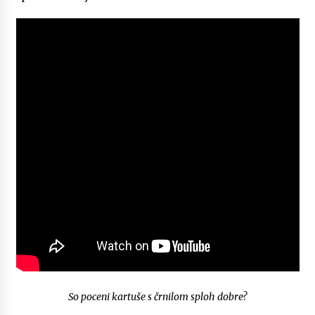
So poceni kartuše s črnilom sploh dobre?