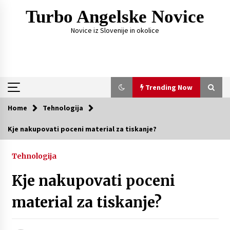
Skip
Turbo Angelske Novice
to
content
Novice iz Slovenije in okolice
Trending Now
Home
Tehnologija
Trending Now
Kje nakupovati poceni material za tiskanje?
Čemu služi FM oddajnik za avto?
Tehnologija
1 week ago
Kje nakupovati poceni
Fotografije, ki pripovedujejo zgodbo vajinega
material za tiskanje?
dne
4 weeks ago