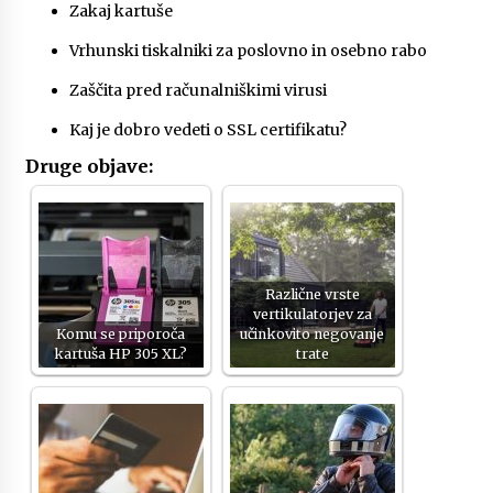
Zakaj kartuše
Vrhunski tiskalniki za poslovno in osebno rabo
Zaščita pred računalniškimi virusi
Kaj je dobro vedeti o SSL certifikatu?
Druge objave:
Različne vrste
vertikulatorjev za
Komu se priporoča
učinkovito negovanje
kartuša HP 305 XL?
trate