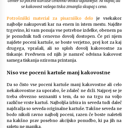
čemer so poceni kartuše cenovno veliko ugodnejše. Ni nujno, da
se kakovost vašega tiska zmanjša skupaj s ceno.
Potrošniški material za pisarniško delo
je vsekakor
najbolje nakupovati kar na enem in istem mestu. Najdite
trgovino, ki vam ponuja vse potrebne izdelke, obenem pa
je ponudnik tudi cenovno dovolj dostopen. Če pri njem
najdete poceni kartuše, se boste verjetno, prej kot za kaj
drugega, vprašali, ali so sploh dovolj kakovostne za
tiskanje. Predvsem od njih je namreč odvisna kakovost
samega tiskanja oziroma printanja.
Niso vse poceni kartuše manj kakovostne
Da so čisto vse poceni kartuše manj kakovostne ali celo
nekakovostne za uporabo, še zdaleč ne drži. Najprej se je
treba obvezno seznaniti s tem, da so na trgu na voljo
različne vrste kartuš. Najboljša izbira in seveda tudi daleč
najdražja so seveda originalne kartuše. Takšne seveda ne
bodo nikoli ravno najbolj poceni, razen če boste naleteli
na kakšno prav posebno akcijsko ponudbo, ki pa jih na
spletu ne manjka.