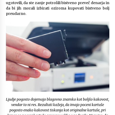
ugotovili, da ste zanje potrošili bistveno preveč denarja in
Ključne lastnosti električnih agregatov, ki jih je
da bi jih morali izbirati oziroma kupovati bistveno bolj
dobro poznati pred nakupom
preudarno.
6 months ago
Infrardeče ogrevanje in njegova varnost
6 months ago
Kaj morate vedeti o ileostomi?
7 months ago
Komu lahko pomaga dober psihoterapevt?
7 months ago
Ljudje pogosto dojemajo blagovno znamko kot boljšo kakovost,
Za kaj se uporablja sponka za denar?
vendar to ni res. Rezultati kažejo, da imajo poceni kartuše
7 months ago
pogosto enako kakovost tiskanja kot originalne kartuše, pri