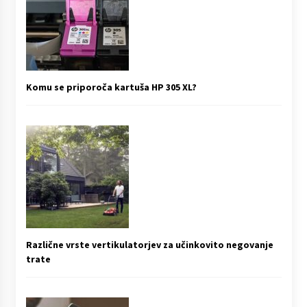
Komu se priporoča kartuša HP 305 XL?
Različne vrste vertikulatorjev za učinkovito negovanje
trate