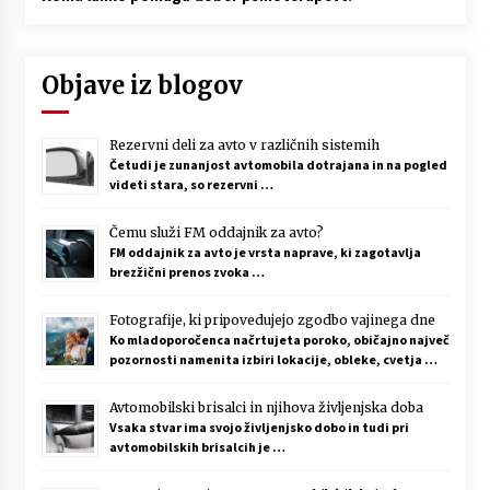
Objave iz blogov
Rezervni deli za avto v različnih sistemih
Četudi je zunanjost avtomobila dotrajana in na pogled
videti stara, so rezervni …
Čemu služi FM oddajnik za avto?
FM oddajnik za avto je vrsta naprave, ki zagotavlja
brezžični prenos zvoka …
Fotografije, ki pripovedujejo zgodbo vajinega dne
Ko mladoporočenca načrtujeta poroko, običajno največ
pozornosti namenita izbiri lokacije, obleke, cvetja …
Avtomobilski brisalci in njihova življenjska doba
Vsaka stvar ima svojo življenjsko dobo in tudi pri
avtomobilskih brisalcih je …