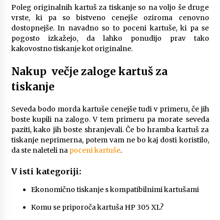
Poleg originalnih kartuš za tiskanje so na voljo še druge
vrste, ki pa so bistveno cenejše oziroma cenovno
dostopnejše. In navadno so to poceni kartuše, ki pa se
pogosto izkažejo, da lahko ponudijo prav tako
kakovostno tiskanje kot originalne.
Nakup večje zaloge kartuš za
tiskanje
Seveda bodo morda kartuše cenejše tudi v primeru, če jih
boste kupili na zalogo. V tem primeru pa morate seveda
paziti, kako jih boste shranjevali. Če bo hramba kartuš za
tiskanje neprimerna, potem vam ne bo kaj dosti koristilo,
da ste naleteli na
poceni kartuše
.
V isti kategoriji:
Ekonomično tiskanje s kompatibilnimi kartušami
Komu se priporoča kartuša HP 305 XL?