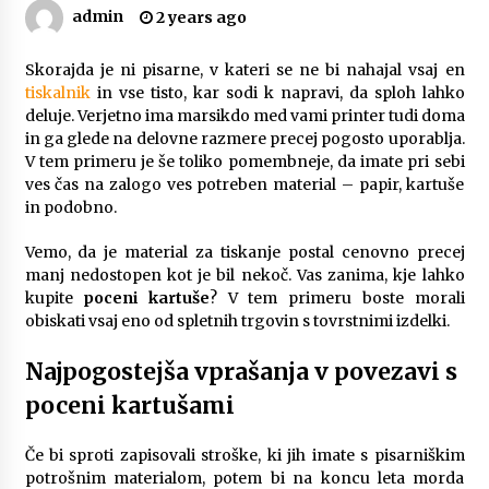
admin
2 years ago
Zanimivi in uporabni darilni paketi za rojstni
dan
3 months ago
Skorajda je ni pisarne, v kateri se ne bi nahajal vsaj en
tiskalnik
in vse tisto, kar sodi k napravi, da sploh lahko
deluje. Verjetno ima marsikdo med vami printer tudi doma
Spoznajte pravi pomen avtomobilskih brisalcev
in ga glede na delovne razmere precej pogosto uporablja.
3 months ago
V tem primeru je še toliko pomembneje, da imate pri sebi
ves čas na zalogo ves potreben material – papir, kartuše
in podobno.
Kako izbrati popoln naravni kamen za kuhinjo?
3 months ago
Vemo, da je material za tiskanje postal cenovno precej
manj nedostopen kot je bil nekoč. Vas zanima, kje lahko
kupite
poceni kartuše
? V tem primeru boste morali
Delovanje DPF filtra za avto in kaj storiti, ko
obiskati vsaj eno od spletnih trgovin s tovrstnimi izdelki.
odpove
4 months ago
Najpogostejša vprašanja v povezavi s
poceni kartušami
Različne vrste strešnih nosilcev za avto in
njihove prednosti
Če bi sproti zapisovali stroške, ki jih imate s pisarniškim
5 months ago
potrošnim materialom, potem bi na koncu leta morda