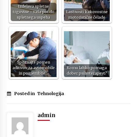
Izdelava spletne
trgovine - vaša pot do
Lastnosti kakovostne
spletnega uspeha
motoristične čelade
Spoznajte pomen
aditivov za avtomobile
Komu lahko pomaga
in pomembne…
dober psihoterapevt?
Posted in
Tehnologija
admin