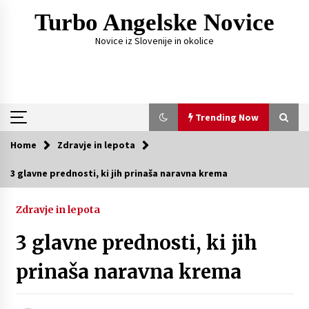
Skip
Turbo Angelske Novice
to
content
Novice iz Slovenije in okolice
Trending Now
Home
Zdravje in lepota
Trending Now
3 glavne prednosti, ki jih prinaša naravna krema
Čemu služi FM oddajnik za avto?
Zdravje in lepota
2 weeks ago
3 glavne prednosti, ki jih
Fotografije, ki pripovedujejo zgodbo vajinega
prinaša naravna krema
dne
4 weeks ago