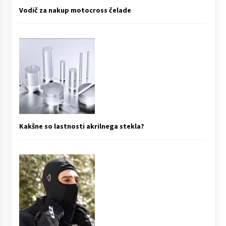
Vodič za nakup motocross čelade
Kakšne so lastnosti akrilnega stekla?