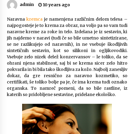
admin
10 years ago
Zanimivi in uporabni darilni paketi za rojstni
dan
3 months ago
Naravna
kremca
je namenjena različnim delom telesa –
najpogosteje je to krema za obraz, na voljo pa so vam tudi
naravne kreme za roke in telo. Izdelana je iz sestavin, ki
Spoznajte pravi pomen avtomobilskih brisalcev
jih najdemo v naravi (tudi če so bile umetno sintetizirane,
3 months ago
se ne razlikujejo od naravnih), in ne vsebuje škodljivih
sintetičnih sestavin, kot so silikoni in ogljikovodiki.
Vsebuje zelo nizek delež konzervansov – le toliko, da se
Kako izbrati popoln naravni kamen za kuhinjo?
ohrani njena stabilnost, saj bi se krema sicer zelo hitro
4 months ago
pokvarila in bi bila tako škodljiva za kožo. Najbolj zanesljiv
dokaz, da gre resnično za naravno kozmetiko, so
certifikati, še toliko bolje pa je, če ima krema tudi oznako
Delovanje DPF filtra za avto in kaj storiti, ko
organska. To namreč pomeni, da so bile rastline, iz
odpove
katerih so pridobljene sestavine, pridelane ekološko.
5 months ago
Različne vrste strešnih nosilcev za avto in
njihove prednosti
5 months ago