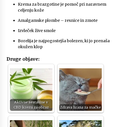
Krema za brazgotine je pomoč pri naravnem
celjenju kože
Amalgamske plombe – resnice in zmote
Izvleček žive smole
Borelija je najpogostejša bolezen, ki jo prenaša
okužen klop
Druge objave:
Aktivne sestavine v
CBD kremi za obraz
Zdrava hrana za mačke