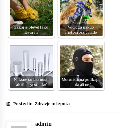
Zakaj je plevel tako
Vodič za nakup
nevaren?
motocross čelade
Kakšne so lastnosti
Motoristična podkapa
akrilnega stekla?
– da ali ne?
Posted in
Zdravje in lepota
admin