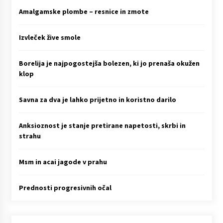
Amalgamske plombe – resnice in zmote
Izvleček žive smole
Borelija je najpogostejša bolezen, ki jo prenaša okužen
klop
Savna za dva je lahko prijetno in koristno darilo
Anksioznost je stanje pretirane napetosti, skrbi in
strahu
Msm in acai jagode v prahu
Prednosti progresivnih očal