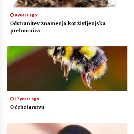
8 years ago
Odstranitev znamenja kot življenjska
prelomnica
17 years ago
O čebelarstvu