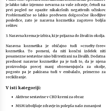
je lahko tako izjemno nevarna za vaše zdravje, četudi na
prvi pogled ne opazite nikakršnih negativnih učinkov.
Problematične so lahko predvsem dolgoročne škodljive
posledice, zato je naravna kozmetika zagotovo boljša
rešitev.
3. Naravna krema je izbira, ki je prijazna do živali in okolja.
Naravna kozmetika je običajno tudi »cruelty-free«
kozmetika. To pomeni, da niti končni izdelek niti
posamezne sestavine niso bili testirani na živalih. Dodatna
prednost naravne kozmetike pa je tudi to, da je njena
proizvodnja precej manj obremenjujoča za okolje,
pogosto pa je pakirana tudi v embalažo, primerno za
recikliranje.
V isti kategoriji:
Aktivne sestavine v CBD kremi za obraz
MSM izboljšuje zdravje in polepša našo zunanjost