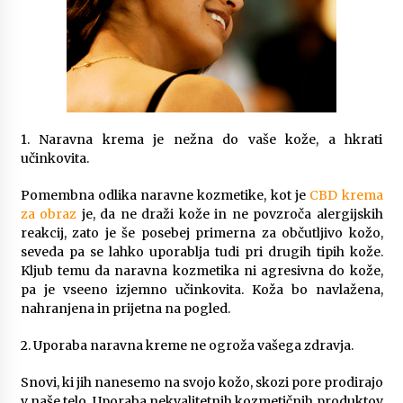
Ključne lastnosti električnih agregatov, ki jih je
dobro poznati pred nakupom
6 months ago
Infrardeče ogrevanje in njegova varnost
6 months ago
1. Naravna krema je nežna do vaše kože, a hkrati
učinkovita.
Kaj morate vedeti o ileostomi?
Pomembna odlika naravne kozmetike, kot je
CBD krema
7 months ago
za obraz
je, da ne draži kože in ne povzroča alergijskih
reakcij, zato je še posebej primerna za občutljivo kožo,
seveda pa se lahko uporablja tudi pri drugih tipih kože.
Komu lahko pomaga dober psihoterapevt?
Kljub temu da naravna kozmetika ni agresivna do kože,
7 months ago
pa je vseeno izjemno učinkovita. Koža bo navlažena,
nahranjena in prijetna na pogled.
2. Uporaba naravna kreme ne ogroža vašega zdravja.
Za kaj se uporablja sponka za denar?
7 months ago
Snovi, ki jih nanesemo na svojo kožo, skozi pore prodirajo
v naše telo. Uporaba nekvalitetnih kozmetičnih produktov