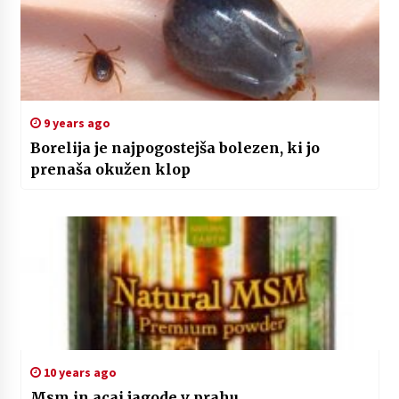
9 years ago
Borelija je najpogostejša bolezen, ki jo
prenaša okužen klop
10 years ago
Msm in acai jagode v prahu