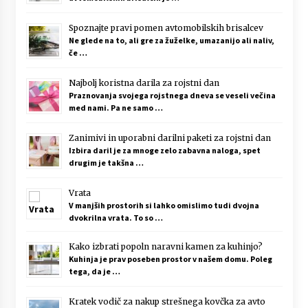
Spoznajte pravi pomen avtomobilskih brisalcev
Ne glede na to, ali gre za žuželke, umazanijo ali naliv,
če …
Najbolj koristna darila za rojstni dan
Praznovanja svojega rojstnega dneva se veseli večina
med nami. Pa ne samo …
Zanimivi in uporabni darilni paketi za rojstni dan
Izbira daril je za mnoge zelo zabavna naloga, spet
drugim je takšna …
Vrata
V manjših prostorih si lahko omislimo tudi dvojna
dvokrilna vrata. To so …
Kako izbrati popoln naravni kamen za kuhinjo?
Kuhinja je prav poseben prostor v našem domu. Poleg
tega, da je …
Kratek vodič za nakup strešnega kovčka za avto