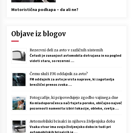
Motoristična podkapa – da ali ne?
Objave iz blogov
Rezervni deli za avto v različnih sistemih
Četudi je zunanjost avtomobila dotrajana in na pogled
videti stara, so rezervni …
Čemu služi FM oddajnik za avto?
FM oddajnik za avto je vrsta naprave, ki zagotavlja
brezžični prenos zvoka …
Fotografije, ki pripovedujejo zgodbo vajinega dne
Ko mladoporočenca načrtujeta poroko, običajno največ
pozornosti namenita izbiri lokacije, obleke, cvetja …
Avtomobilski brisalci in njihova življenjska doba
Vsaka stvar ima svojo življenjsko dobo in tudi pri
avtomobilskih brisalcih je …