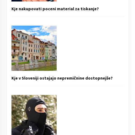
Kje nakupovati poceni material za tiskanje?
Kje v Sloveniji ostajajo nepremičnine dostopnejše?