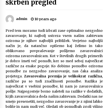
skrben pregled
Zanimivi in uporabni darilni paketi za rojstni
dan
3 months ago
admin
10 years ago
Spoznajte pravi pomen avtomobilskih brisalcev
Pred tem moramo tudi izbrati zase optimalno nezgodno
3 months ago
zavarovanje, ki najbolj ustreza vsem našim zahtevam
oziroma je njihov najboljši približek. Verjetno najboljši
način je, da natančno opišemo kaj želimo in tako
Kako izbrati popoln naravni kamen za kuhinjo?
oblikovano povpraševanje pošljemo zavarovalnici
4 months ago
oziroma zavarovalnicam. Kot v številnih drugih primerih
je dobro imeti več ponudb, ker so med seboj največkrat
različne za enake pogoje. Ko dobimo ponudbo oziroma
Delovanje DPF filtra za avto in kaj storiti, ko
ponudbe za nezgodno zavarovanje, nas čaka analiza
odpove
prejetega.
Zavarovalna premija je velikokrat različna
,
4 months ago
različne pa so tudi značilnosti ponudbe. Razlika je
največkrat v vsebini ponudbe, ki nam jo zavarovalnica
pošlje. Najpogosteje bomo naleteli na razlike v dodatkih,
Različne vrste strešnih nosilcev za avto in
njihove prednosti
ki jih zavarovalnica doda našim zahtevam. Dodatki nas ne
5 months ago
smejo presenetiti, nezgodno zavarovanje je z njimi lahko
boljše in nam nudi več. Gledati ob ponudbah zgolj višino