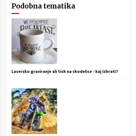
Podobna tematika
Lasersko graviranje ali tisk na skodelice - kaj izbrati?