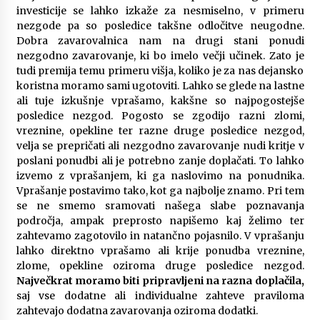
investicije se lahko izkaže za nesmiselno, v primeru
Ključne lastnosti električnih agregatov, ki jih je
nezgode pa so posledice takšne odločitve neugodne.
dobro poznati pred nakupom
Dobra zavarovalnica nam na drugi stani ponudi
6 months ago
nezgodno zavarovanje, ki bo imelo večji učinek. Zato je
tudi premija temu primeru višja, koliko je za nas dejansko
Infrardeče ogrevanje in njegova varnost
koristna moramo sami ugotoviti. Lahko se glede na lastne
6 months ago
ali tuje izkušnje vprašamo, kakšne so najpogostejše
posledice nezgod. Pogosto se zgodijo razni zlomi,
vreznine, opekline ter razne druge posledice nezgod,
velja se prepričati ali nezgodno zavarovanje nudi kritje v
Kaj morate vedeti o ileostomi?
poslani ponudbi ali je potrebno zanje doplačati. To lahko
7 months ago
izvemo z vprašanjem, ki ga naslovimo na ponudnika.
Vprašanje postavimo tako, kot ga najbolje znamo. Pri tem
se ne smemo sramovati našega slabe poznavanja
Komu lahko pomaga dober psihoterapevt?
področja, ampak preprosto napišemo kaj želimo ter
7 months ago
zahtevamo zagotovilo in natančno pojasnilo. V vprašanju
lahko direktno vprašamo ali krije ponudba vreznine,
zlome, opekline oziroma druge posledice nezgod.
Za kaj se uporablja sponka za denar?
Največkrat moramo biti pripravljeni na razna doplačila,
7 months ago
saj vse dodatne ali individualne zahteve praviloma
zahtevajo dodatna zavarovanja oziroma dodatki.