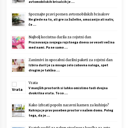
avtomobilskih brisalcih je …
Spoznajte pravi pomen avtomobilskih brisalcev
Ne glede na to, ali gre za žuželke, umazanijo ali naliv,
če …
Najbolj koristna darila za rojstni dan
Praznovanja svojega rojstnega dneva se veseli večina
med nami. Pa ne samo …
Zanimivi in uporabni darilni paketi za rojstni dan
Izbira daril je za mnoge zelo zabavna naloga, spet
drugim je takšna …
Vrata
V manjših prostorih si lahko omislimo tudi dvojna
dvokrilna vrata. To so …
Kako izbrati popoln naravni kamen za kuhinjo?
Kuhinja je prav poseben prostor v našem domu. Poleg
tega, da je …
Kratek vodič za nakup strešnega kovčka za avto