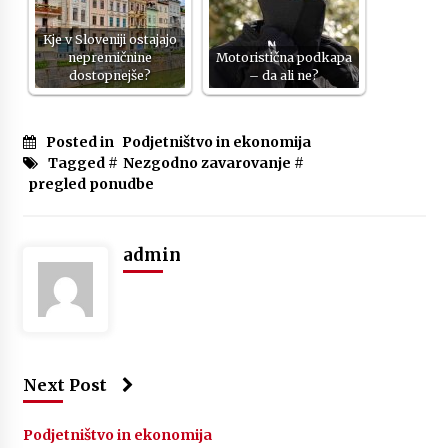
Kje v Sloveniji ostajajo
nepremičnine
Motoristična podkapa
dostopnejše?
– da ali ne?
Posted in
Podjetništvo in ekonomija
Tagged #
Nezgodno zavarovanje
#
pregled ponudbe
admin
Next Post
Podjetništvo in ekonomija