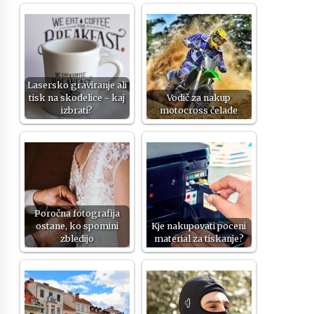
Lasersko graviranje ali
tisk na skodelice - kaj
Vodič za nakup
izbrati?
motocross čelade
Poročna fotografija
ostane, ko spomini
Kje nakupovati poceni
zbledijo
material za tiskanje?