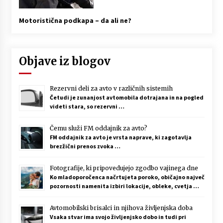
Motoristična podkapa – da ali ne?
Objave iz blogov
Rezervni deli za avto v različnih sistemih
Četudi je zunanjost avtomobila dotrajana in na pogled
videti stara, so rezervni …
Čemu služi FM oddajnik za avto?
FM oddajnik za avto je vrsta naprave, ki zagotavlja
brezžični prenos zvoka …
Fotografije, ki pripovedujejo zgodbo vajinega dne
Ko mladoporočenca načrtujeta poroko, običajno največ
pozornosti namenita izbiri lokacije, obleke, cvetja …
Avtomobilski brisalci in njihova življenjska doba
Vsaka stvar ima svojo življenjsko dobo in tudi pri