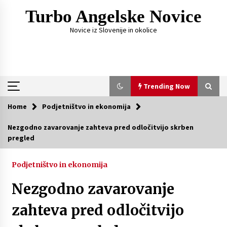
Skip
Turbo Angelske Novice
to
content
Novice iz Slovenije in okolice
Trending Now
Home
Podjetništvo in ekonomija
Trending Now
Nezgodno zavarovanje zahteva pred odločitvijo skrben
pregled
Čemu služi FM oddajnik za avto?
1 week ago
Podjetništvo in ekonomija
Nezgodno zavarovanje
Fotografije, ki pripovedujejo zgodbo vajinega
dne
zahteva pred odločitvijo
4 weeks ago